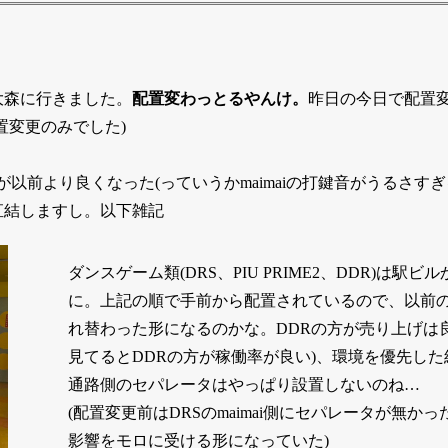
大森に行きました。
配置変わっとるやんけ。
昨日の今日で配置
置変更のみでした)
レー環境が以前より良くなった(っていうかmaimaiの打鍵音がうる
直結しますし。以下雑記
ダンスゲーム類(DRS、PIU PRIME2、DDR)は
に。上記の順で手前から配置されているので、以前の配
れ替わった形になるのかな。DDRの方が売り上げは
見てるとDDRの方が稼働率が良い)、環境を優先した
通路側のセパレータはやっぱり設置しないのね…
(配置変更前はDRSのmaimai側にセパレータが無かっ
影響をモロに受ける形になっていた)