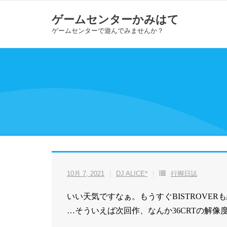
Skip
ゲームセンターかみはて
to
ゲームセンターで遊んでみませんか？
content
10月 7, 2021
DJ ALICE*
行脚日誌
いい天気ですなぁ。もうすぐBISTROVE
…そういえば次回作、なんか36CRTの解